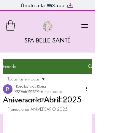
Únete a la
app
SPA BELLE SANTÉ
Entrada
Todas las entradas
Rosalba Islas Rivera
Todas las entradas
27 mar 2025
1 min de lectura
Aniversario Abril 2025
Promociones ANIVERSARIO 2025
Promociones ANIVERSARIO 2025