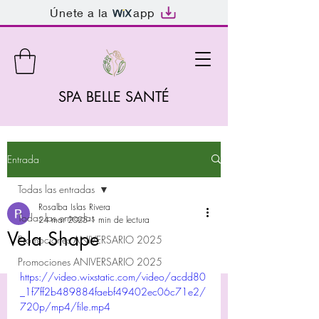
Únete a la
app
SPA BELLE SANTÉ
Entrada
Todas las entradas
Rosalba Islas Rivera
Todas las entradas
24 mar 2025
1 min de lectura
Vela Shape
Promociones ANIVERSARIO 2025
Promociones ANIVERSARIO 2025
https://video.wixstatic.com/video/acdd80
_1f7ff2b489884faebf49402ec06c71e2/
720p/mp4/file.mp4