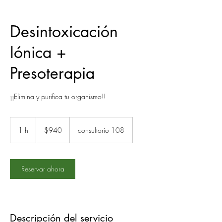
Desintoxicación
Iónica +
Presoterapia
¡¡Elimina y purifica tu organismo!!
940
pesos
1 h
1
$940
consultorio 108
mexicanos
Reservar ahora
Descripción del servicio