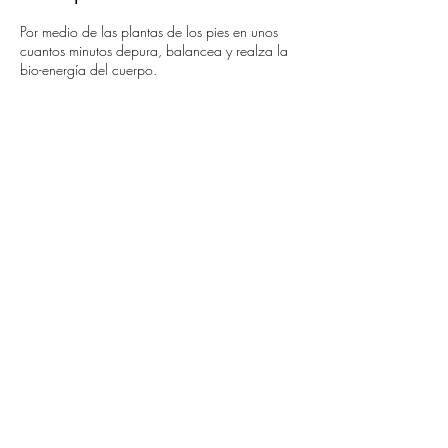
Por medio de las plantas de los pies en unos
cuantos minutos depura, balancea y realza la
bio-energía del cuerpo.
Datos de contacto
Calle Riobamba 827b, Lindavista, 07300
Mexico City, CDMX, México
55 5535 8555
spasante.lindavista@gmail.com
55 5535 8555