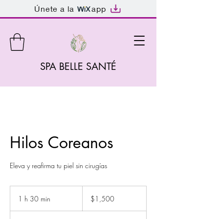
Únete a la
app
SPA BELLE SANTÉ
Hilos Coreanos
Eleva y reafirma tu piel sin cirugías
1,500
pesos
1 h 30 min
1
$1,500
mexicanos
3