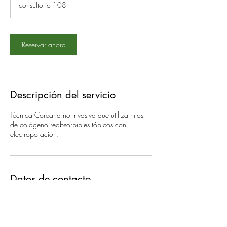
consultorio 108
0
m
i
Reservar ahora
n
Descripción del servicio
Técnica Coreana no invasiva que utiliza hilos
de colágeno reabsorbibles tópicos con
electroporación.
Datos de contacto
Calle Riobamba 827b, Lindavista, 07300
Mexico City, CDMX, México
55 5535 8555