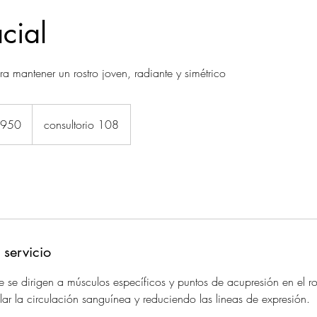
cial
ra mantener un rostro joven, radiante y simétrico
s
950
consultorio 108
canos
 servicio
ue se dirigen a músculos específicos y puntos de acupresión en el 
mular la circulación sanguínea y reduciendo las lineas de expresión.