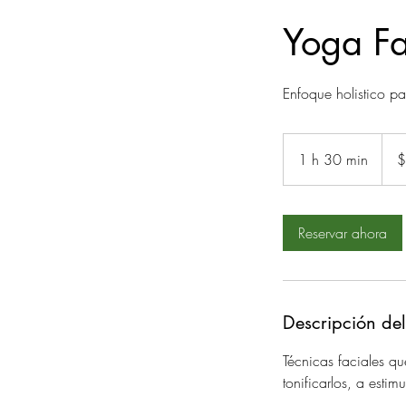
Yoga Fa
Enfoque holistico pa
950
peso
1 h 30 min
1
$
mexi
3
0
Reservar ahora
m
i
n
Descripción del
Técnicas faciales q
tonificarlos, a esti